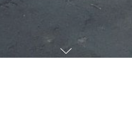
Кожні 2-3 тижні ми відправляємо
комплекси до міст Європи. Загальна
кількість становить 10 проектів.
Відправка - це дуже важлива і